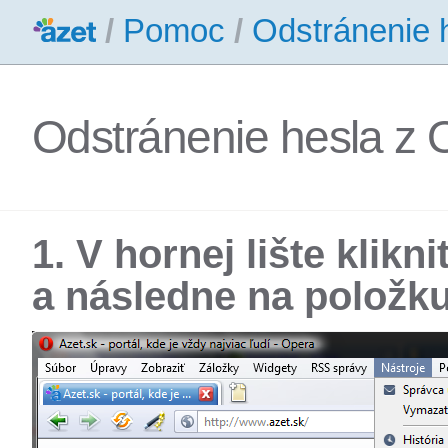
/
Pomoc
/
Odstránenie 
Odstránenie hesla z 
1. V hornej lište klikn
a následne na položk