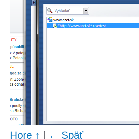
Hore ↑
|
← Späť